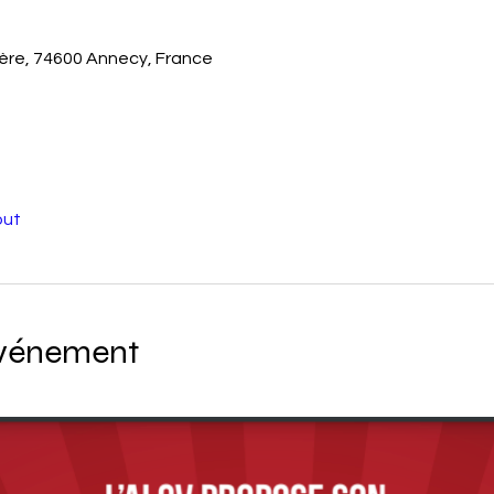
yère, 74600 Annecy, France
out
événement