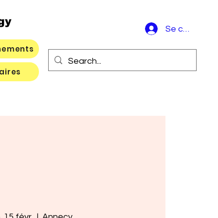
gy
Se connecte
nements
aires
 15 févr.
  |  
Annecy