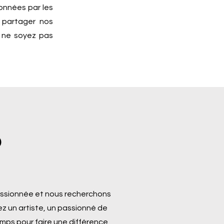
onnées par les
s partager nos
s ne soyez pas
?
passionnée et nous recherchons
z un artiste, un passionné de
mps pour faire une différence