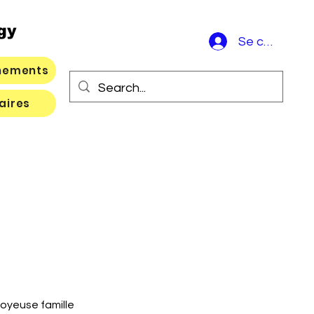
gy
Se connecte
nements
aires
 joyeuse famille