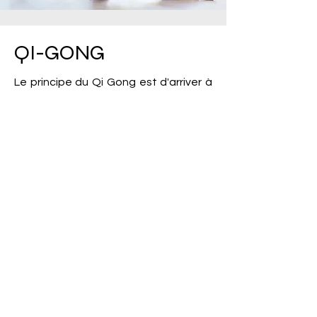
QI-GONG
Le principe du Qi Gong est d'arriver à
reconnaître et à maîtriser le « Qi »,
l’énergie vitale, qui est une référence
de la médecine chinoise. Grâce au Qi
gong, on retrouverait cette énergie
par le corps. L’extrême lenteur des
mouvements permet de déceler les
blocages et de ressentir l’énergie. La
prise de conscience du transfert du
poids du corps d’une jambe à l’autre
et le jeu d’alternance des bras et des
jambes représentent physiquement